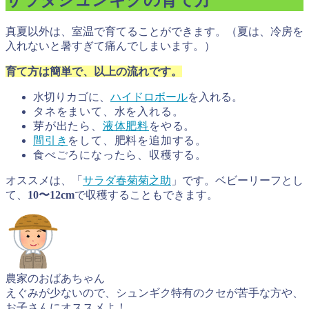
サラダシュンギクの育て方
真夏以外は、室温で育てることができます。（夏は、冷房を
入れないと暑すぎて痛んでしまいます。）
育て方は簡単で、以上の流れです。
水切りカゴに、
ハイドロボール
を入れる。
タネをまいて、水を入れる。
芽が出たら、
液体肥料
をやる。
間引き
をして、肥料を追加する。
食べごろになったら、
収穫する。
オススメは、「
サラダ春菊菊之助
」です。ベビーリーフとし
て、
10〜12cm
で収穫することもできます。
農家のおばあちゃん
えぐみが少ないので、シュンギク特有のクセが苦手な方や、
お子さんにオススメよ！