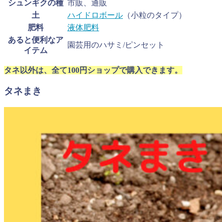
シュンギクの種
市販、通販
土
ハイドロボール
（小粒のタイプ）
肥料
液体肥料
あると便利なア
園芸用のハサミ/ピンセット
イテム
タネ以外は、全て100円ショップで購入できます。
タネまき