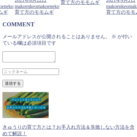
2021年8月22日
2021年9月2日
育て方のモモムギ
oeneko
makoenkeomakoeneko
makoenkeomak
ムギ
育て方のモモムギ
育て方のモモ
COMMENT
メールアドレスが公開されることはありません。
※
が付い
ている欄は必須項目です
きゅうりの育て方とは？お手入れ方法＆失敗しない方法を含
めて解説！