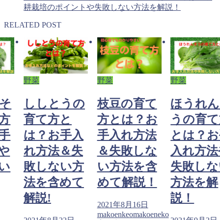
耕栽培のポイントや失敗しない方法を解説！
RELATED POST
野菜
野菜
野菜
そ
ししとうの
枝豆の育て
ほうれん
方
育て方と
方とは？お
うの育て
手
は？お手入
手入れ方法
とは？お
や
れ方法＆失
＆失敗しな
入れ方法
い
敗しない方
い方法を含
失敗しな
法を含めて
めて解説！
方法を解
解説!
説！
2021年8月16日
makoenkeomakoeneko