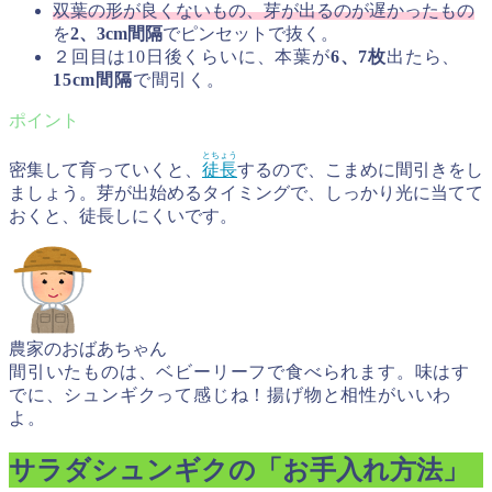
双葉の形が良くないもの、芽が出るのが遅かったもの
を
2、3cm間隔
でピンセットで抜く。
２回目は10日後くらいに、
本葉が
6、7枚
出たら、
15cm間隔
で間引く。
とちょう
密集して育っていくと、
徒長
するので、こまめに間引きをし
ましょう。芽が出始めるタイミングで、しっかり光に当てて
おくと、徒長しにくいです。
農家のおばあちゃん
間引いたものは、ベビーリーフで食べられます。味はす
でに、シュンギクって感じね！揚げ物と相性がいいわ
よ。
サラダシュンギクの「お手入れ方法」