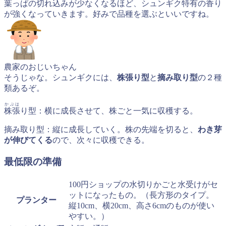
葉っぱの切れ込みが少なくなるほど、シュンギク特有の香り
が強くなっていきます。好みで品種を選ぶといいですね。
農家のおじいちゃん
そうじゃな。シュンギクには、
株張り型
と
摘み取り型
の２種
類あるぞ。
かぶは
株張
り型：横に成長させて、株ごと一気に収穫する。
摘み取り型：縦に成長していく。株の先端を切ると、
わき芽
が伸びてくる
ので、次々に収穫できる。
最低限の準備
100円ショップの水切りかごと水受けがセ
ットになったもの。（長方形のタイプ。
プランター
縦10cm、横20cm、高さ6cmのものが使い
やすい。）