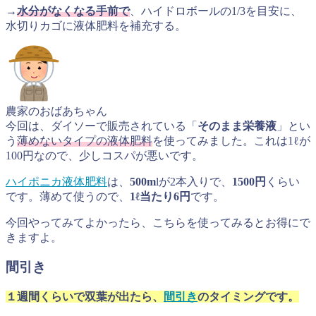
→
水分がなくなる手前で
、ハイドロボールの1/3を目安に、
水切りカゴに液体肥料を補充する。
農家のおばあちゃん
今回は、ダイソーで販売されている「
そのまま栄養液
」とい
う
薄めないタイプの液体肥料
を使ってみました。これは1ℓが
100円なので、少しコスパが悪いです。
ハイポニカ液体肥料
は、
500m
lが2本入りで、
1500円
くらい
です。薄めて使うので、
1ℓ当たり6円
です。
今回やってみてよかったら、こちらを使ってみるとお得にで
きますよ。
間引き
１週間くらいで双葉が出たら、
間引き
のタイミングです。