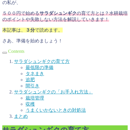
の私が、
５００円で始める
サラダシュンギク
の育て方とは？水耕栽培
のポイントや失敗しない方法を解説していきます！
本記事は、
３分
で読めます。
さあ、準備を始めましょう！
Contents
サラダシュンギクの育て方
最低限の準備
タネまき
追肥
間引き
サラダシュンギクの「お手入れ方法」
栽培管理
収穫
うまくいかないときの対処法
まとめ